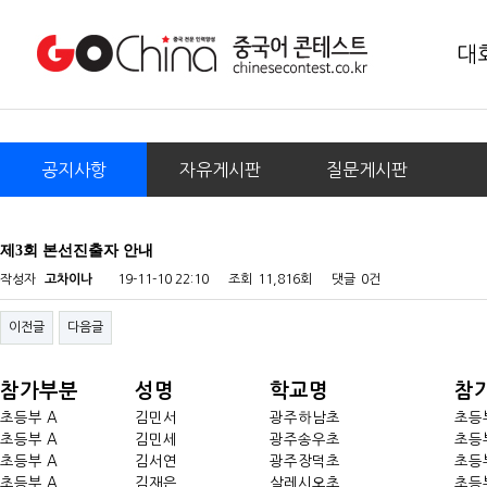
대
공지사항
자유게시판
질문게시판
제3회 본선진출자 안내
작성자
고차이나
19-11-10 22:10
조회
11,816회
댓글
0건
이전글
다음글
참가부분
성명
학교명
참
초등부 A
김민서
광주하남초
초등
초등부 A
김민세
광주송우초
초등
초등부 A
김서연
광주장덕초
초등
초등부 A
김재은
살레시오초
초등