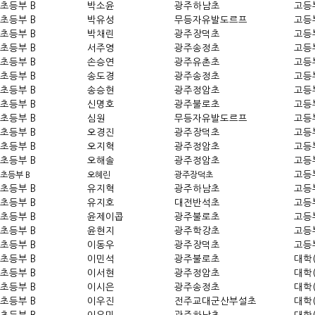
초등부 B
박소윤
광주하남초
고등
초등부 B
박유성
무등자유발도르프
고등
초등부 B
박채린
광주장덕초
고등
초등부 B
서주영
광주송정초
고등
초등부 B
손승연
광주유촌초
고등
초등부 B
송도경
광주송정초
고등
초등부 B
송승현
광주정암초
고등
초등부 B
신명호
광주불로초
고등
초등부 B
심원
무등자유발도르프
고등
초등부 B
오경진
광주장덕초
고등
초등부 B
오지혁
광주정암초
고등
초등부 B
오해솔
광주정암초
고등
고등
초등부 B
오혜린
광주장덕초
초등부 B
유지혁
광주하남초
고등
초등부 B
유지호
대전반석초
고등
초등부 B
윤제이콥
광주불로초
고등
초등부 B
윤현지
광주학강초
고등
초등부 B
이동우
광주장덕초
고등
초등부 B
이민석
광주불로초
대학
초등부 B
이서현
광주정암초
대학
초등부 B
이시은
광주송정초
대학
초등부 B
이우진
전주교대군산부설초
대학