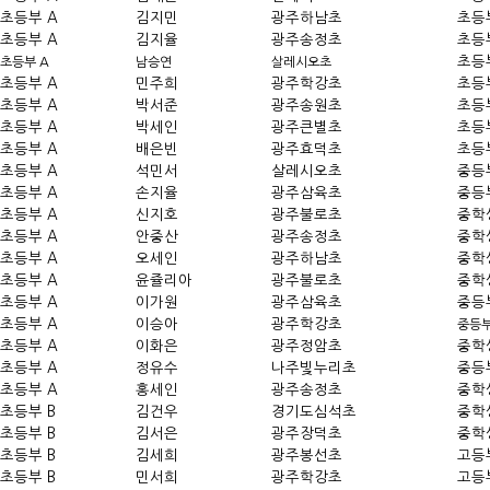
초등부 A
김지민
광주하남초
초등
초등부 A
김지율
광주송정초
초등
초등
초등부 A
남승연
살레시오초
초등부 A
민주희
광주학강초
초등
초등부 A
박서준
광주송원초
초등
초등부 A
박세인
광주큰별초
초등
초등부 A
배은빈
광주효덕초
초등
초등부 A
석민서
살레시오초
중등
초등부 A
손지율
광주삼육초
중등
초등부 A
신지호
광주불로초
중학
초등부 A
안중산
광주송정초
중학
초등부 A
오세인
광주하남초
중학
초등부 A
윤쥴리아
광주불로초
중학
초등부 A
이가원
광주삼육초
중등
초등부 A
이승아
광주학강초
중등
초등부 A
이화은
광주정암초
중학
초등부 A
정유수
나주빛누리초
중등
초등부 A
홍세인
광주송정초
중학
초등부 B
김건우
경기도심석초
중학
초등부 B
김서은
광주장덕초
중학
초등부 B
김세희
광주봉선초
고등
초등부 B
민서희
광주학강초
고등